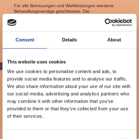
Für alle Betreuungen und Wahlleistungen werdene
Behandlungsvertäge geschlossen. Die
Hebammenrechnung der Wahlleistung ist wie oben (unter
3.) beschrieben, fristgerecht zu zahlen. Nach Abschluss
eines Wahlleistungsvertrages kann dieser nicht wiederrufen
werden.
Consent
Details
About
This website uses cookies
Rufbereitschaft
We use cookies to personalise content and ads, to
"Ambulante Geburt"
provide social media features and to analyse our traffic.
We also share information about your use of our site with
our social media, advertising and analytics partners who
Du hast keine Hebamme fürs Wochenbett gefunden -
may combine it with other information that you’ve
möchtest aber ambulant nach der Geburt nach Hause
provided to them or that they’ve collected from your use
gehen. Ich bin nach vorheriger Absprache für dich rufbereit
und begleite euch die ersten 3 Tage nach der Geburt
of their services.
zuhause im Wochenbett.
Gerne kann ich bei dir zu Hause das Neugeborenscreening
abnehmen (48.-72. Lebensstunde) und die
Consent