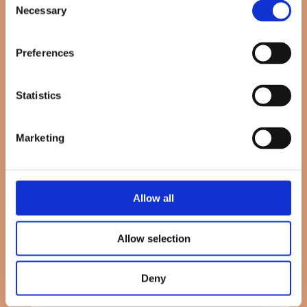
Sauerstoffsättigung kontrollieren.
Necessary
Selection
Zudem werden gemeinsam notwendige Untersuchungen
bei deinem Baby koordiniert, so dass ihr euch als Familie in
Preferences
Ruhe zu Hause einfinden könnt.
Kosten: 150 Euro
Statistics
Buchung der Wahlleistungen
Marketing
Name:
*
Allow all
Vorname
*
Allow selection
Geburtsdatum:
Deny
E-Mail-Adresse:
*