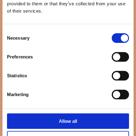
provided to them or that they’ve collected from your use
of their services.
Informationen zur Ambulanten Geburt
Informationen zur Ambulanten Geburt-2.pd[...]
PDF-Dokument [66.9 KB]
Consent
Necessary
Selection
Checkliste für die Hausgeburt
Preferences
HausgeburtCheckliste.pdf
PDF-Dokument [68.7 KB]
Statistics
Neugeborenenscreening Arztanordnung
Zum vorab Ausfüllen, Stempeln und
Marketing
Unterschreiben beim Kinderarzt
Neugeborenenscreening Arztanordnung.pdf
PDF-Dokument [3.9 MB]
Allow all
Erstausstattung Checkliste